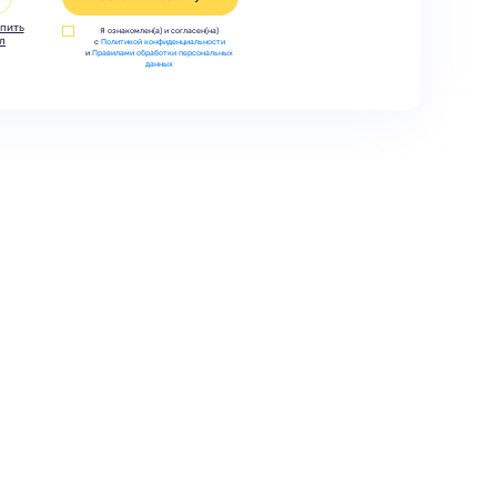
пить
Я ознакомлен(а) и согласен(на)
л
с
Политикой конфиденциальности
и
Правилами обработки персональных
данных