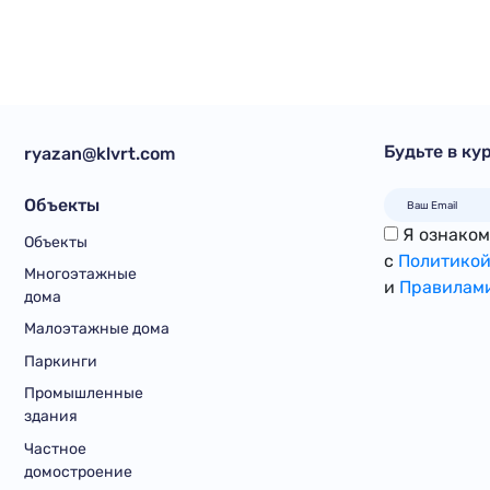
Будьте в ку
ryazan@klvrt.com
Объекты
Я ознакомл
Объекты
с
Политикой
Многоэтажные
и
Правилами
дома
Малоэтажные дома
Паркинги
Промышленные
здания
Частное
домостроение