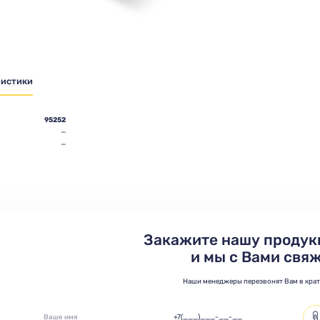
ристики
95252
—
—
Закажите нашу продук
и мы с Вами свя
Наши менеджеры перезвонят Вам в кра