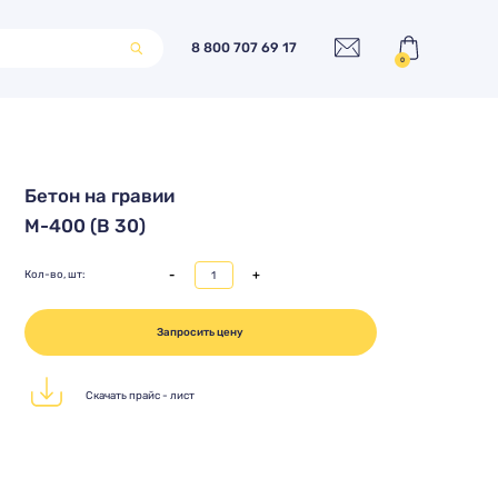
8 800 707 69 17
0
Бетон на гравии
М-400 (В 30)
-
+
Кол-во, шт:
Запросить цену
Скачать прайс - лист