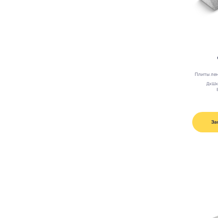
Плиты ле
ДхШх
За