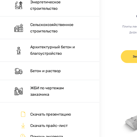
Энергетическое
строительство
Сельскохозяйственное
Плиты ле
строительство
ДхШх
Архитектурный бетон и
благоустройство
За
Бетон и раствор
ЖБИ по чертежам
заказчика
Скачать презентацию
Скачать прайс-лист
Помощь эксперта