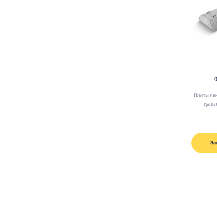
Плиты ле
ДхШх
За