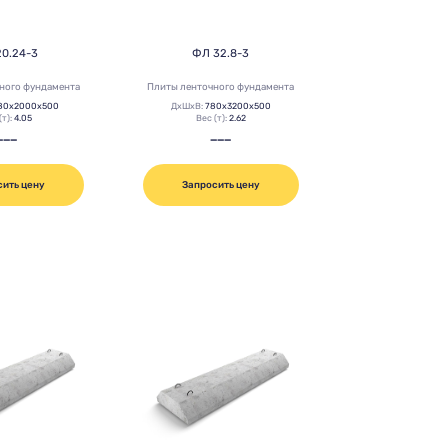
20.24-3
ФЛ 32.8-3
ного фундамента
Плиты ленточного фундамента
80х2000х500
ДхШхВ:
780х3200х500
(т):
4.05
Вес (т):
2.62
———
———
сить цену
Запросить цену