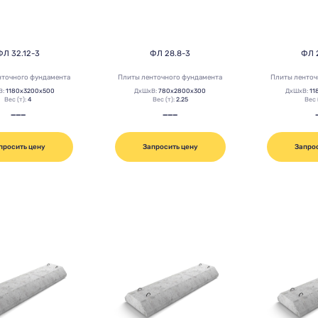
ФЛ 32.12-3
ФЛ 28.8-3
ФЛ 
нточного фундамента
Плиты ленточного фундамента
Плиты ленточ
В:
1180х3200х500
ДхШхВ:
780х2800х300
ДхШхВ:
11
Вес (т):
4
Вес (т):
2.25
Вес 
———
———
просить цену
Запросить цену
Запро