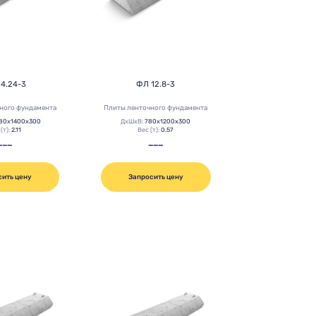
14.24-3
ФЛ 12.8-3
ного фундамента
Плиты ленточного фундамента
80х1400х300
ДхШхВ:
780х1200х300
(т):
2.11
Вес (т):
0.57
———
———
сить цену
Запросить цену