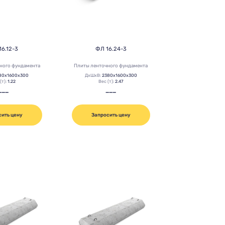
16.12-3
ФЛ 16.24-3
ного фундамента
Плиты ленточного фундамента
80х1600х300
ДхШхВ:
2380х1600х300
(т):
1.22
Вес (т):
2.47
———
———
сить цену
Запросить цену