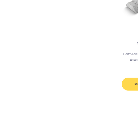
Плиты ле
ДхШх
За