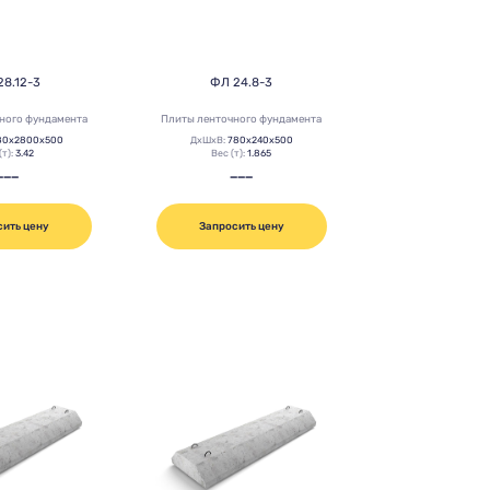
28.12-3
ФЛ 24.8-3
ного фундамента
Плиты ленточного фундамента
80х2800х500
ДхШхВ:
780х240х500
(т):
3.42
Вес (т):
1.865
———
———
сить цену
Запросить цену