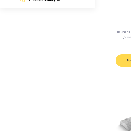
Плиты ле
ДхШх
За