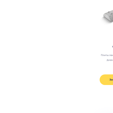
Плиты ле
ДхШх
За