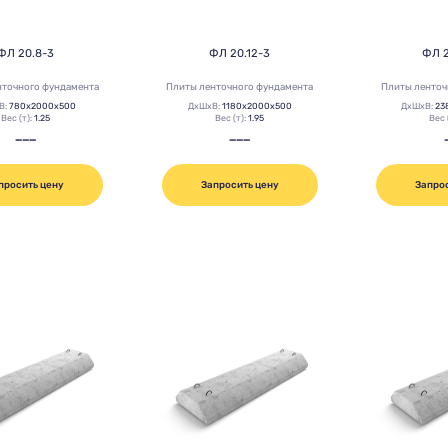
ФЛ 20.8-3
ФЛ 20.12-3
ФЛ 
нточного фундамента
Плиты ленточного фундамента
Плиты ленточ
В:
780х2000х500
ДхШхВ:
1180х2000х500
ДхШхВ:
23
Вес (т):
1.25
Вес (т):
1.95
Вес 
———
———
просить цену
Запросить цену
Запро