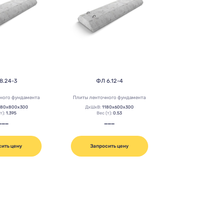
8.24-3
ФЛ 6.12-4
ного фундамента
Плиты ленточного фундамента
380х800х300
ДхШхВ:
1180х600х300
(т):
1.395
Вес (т):
0.53
———
———
сить цену
Запросить цену