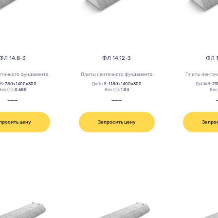
ФЛ 14.8-3
ФЛ 14.12-3
ФЛ 
нточного фундамента
Плиты ленточного фундамента
Плиты ленточ
В:
780х1400х300
ДхШхВ:
1180х1400х300
ДхШхВ:
23
Вес (т):
0.685
Вес (т):
1.04
Вес 
———
———
просить цену
Запросить цену
Запро