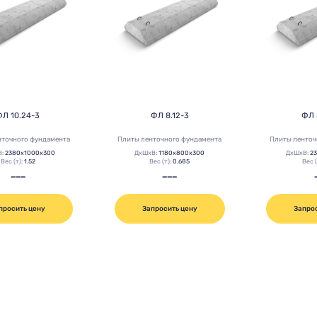
ФЛ 10.24-3
ФЛ 8.12-3
ФЛ 
нточного фундамента
Плиты ленточного фундамента
Плиты ленточ
В:
2380х1000х300
ДхШхВ:
1180х800х300
ДхШхВ:
2
Вес (т):
1.52
Вес (т):
0.685
Вес 
———
———
просить цену
Запросить цену
Запро