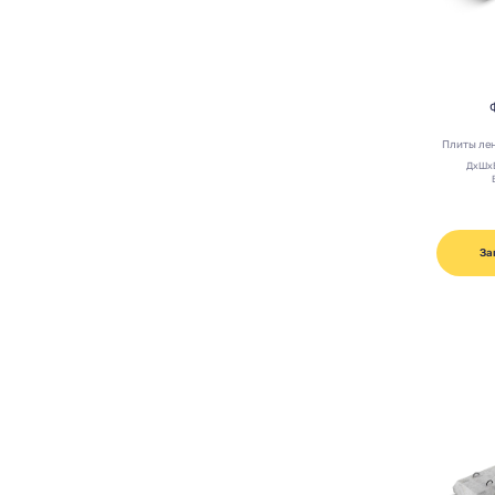
Плиты ле
ДхШх
За