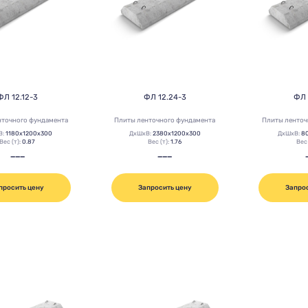
ФЛ 12.12-3
ФЛ 12.24-3
ФЛ 
нточного фундамента
Плиты ленточного фундамента
Плиты ленточ
В:
1180х1200х300
ДхШхВ:
2380х1200х300
ДхШхВ:
8
Вес (т):
0.87
Вес (т):
1.76
Вес 
———
———
просить цену
Запросить цену
Запро