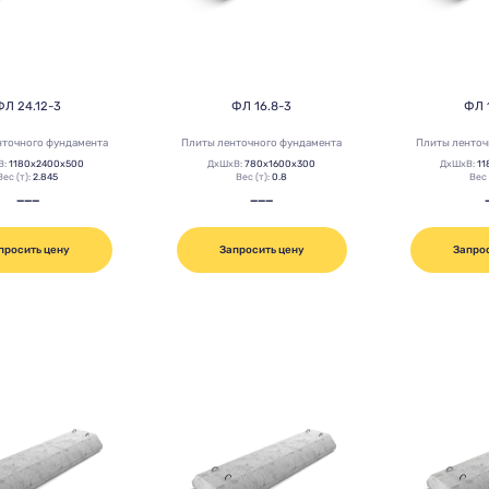
ФЛ 24.12-3
ФЛ 16.8-3
ФЛ 
нточного фундамента
Плиты ленточного фундамента
Плиты ленточ
В:
1180х2400х500
ДхШхВ:
780х1600х300
ДхШхВ:
11
Вес (т):
2.845
Вес (т):
0.8
Вес 
———
———
просить цену
Запросить цену
Запро