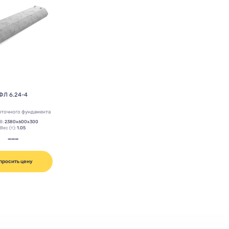
ФЛ 6.24-4
нточного фундамента
В:
2380х600х300
Вес (т):
1.05
———
просить цену