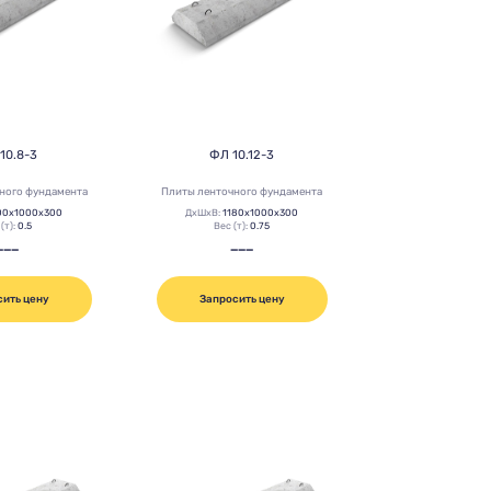
10.8-3
ФЛ 10.12-3
ного фундамента
Плиты ленточного фундамента
00х1000х300
ДхШхВ:
1180х1000х300
(т):
0.5
Вес (т):
0.75
———
———
сить цену
Запросить цену