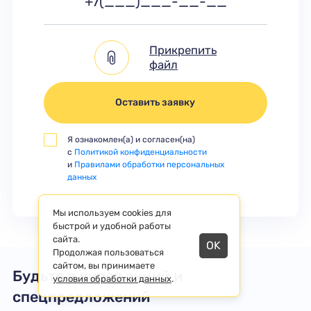
Прикрепить
файл
Оставить заявку
Я ознакомлен(а) и согласен(на)
с
Политикой конфиденциальности
и
Правилами обработки персональных
данных
Мы используем cookies для
быстрой и удобной работы
сайта.
OK
Продолжая пользоваться
сайтом, вы принимаете
Будьте в курсе акций и
условия обработки данных
.
спецпредложений