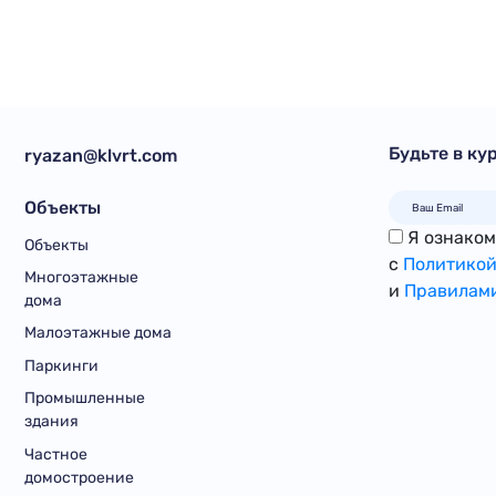
Будьте в ку
ryazan@klvrt.com
Объекты
Я ознакомл
Объекты
с
Политикой
Многоэтажные
и
Правилами
дома
Малоэтажные дома
Паркинги
Промышленные
здания
Частное
домостроение