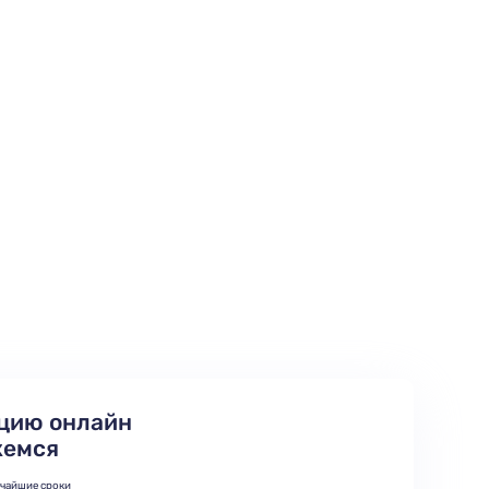
цию онлайн
жемся
тчайшие сроки