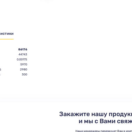
ристики
86176
44743
0.00175
5970
:
2980
:
300
Закажите нашу продук
и мы с Вами свя
Наши менеджеры перезвонят Вам в кра