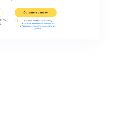
Оставить заявку
пить
Я ознакомлен(а) и согласен(на)
л
с
Политикой конфиденциальности
и
Правилами обработки персональных
данных