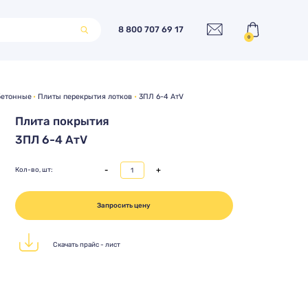
8 800 707 69 17
0
бетонные
Плиты перекрытия лотков
3ПЛ 6-4 АтV
Плита покрытия
3ПЛ 6-4 АтV
-
+
Кол-во, шт:
Запросить цену
Скачать прайс - лист