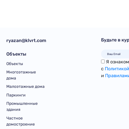
Будьте в ку
ryazan@klvrt.com
Объекты
Я ознакомл
Объекты
с
Политикой
Многоэтажные
и
Правилами
дома
Малоэтажные дома
Паркинги
Промышленные
здания
Частное
домостроение