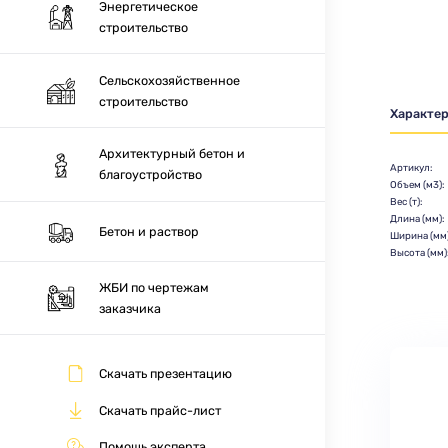
Энергетическое
строительство
Сельскохозяйственное
строительство
Характе
Архитектурный бетон и
Артикул:
благоустройство
Объем (м3):
Вес (т):
Длина (мм):
Бетон и раствор
Ширина (мм)
Высота (мм)
ЖБИ по чертежам
заказчика
Скачать презентацию
Скачать прайс-лист
Помощь эксперта