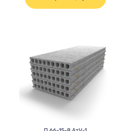
П 66-15-8 AтV-1