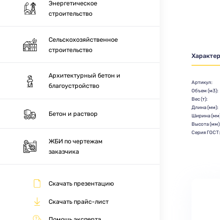
Энергетическое
строительство
Сельскохозяйственное
строительство
Характе
Архитектурный бетон и
Артикул:
благоустройство
Объем (м3):
Вес (т):
Длина (мм):
Бетон и раствор
Ширина (мм)
Высота (мм)
Серия ГОСТ
ЖБИ по чертежам
заказчика
Скачать презентацию
Скачать прайс-лист
Помощь эксперта