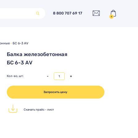
8 800 707 69 17
0
тонные
БС 6-3 АV
Балка железобетонная
БС 6-3 АV
-
+
Кол-во, шт:
Запросить цену
Скачать прайс - лист