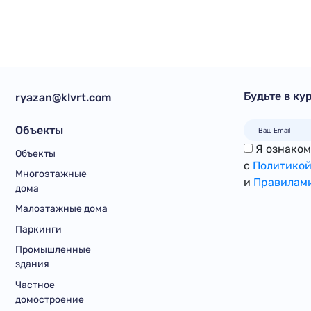
Будьте в ку
ryazan@klvrt.com
Объекты
Я ознакомл
Объекты
с
Политикой
Многоэтажные
и
Правилами
дома
Малоэтажные дома
Паркинги
Промышленные
здания
Частное
домостроение