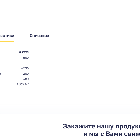
ристики
Описание
82772
800
—
6250
:
200
:
380
:
1.862.1-7
Закажите нашу продук
и мы с Вами свя