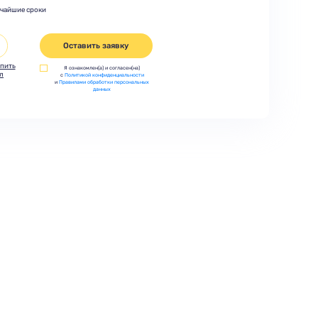
тчайшие сроки
Оставить заявку
пить
Я ознакомлен(а) и согласен(на)
л
с
Политикой конфиденциальности
и
Правилами обработки персональных
данных