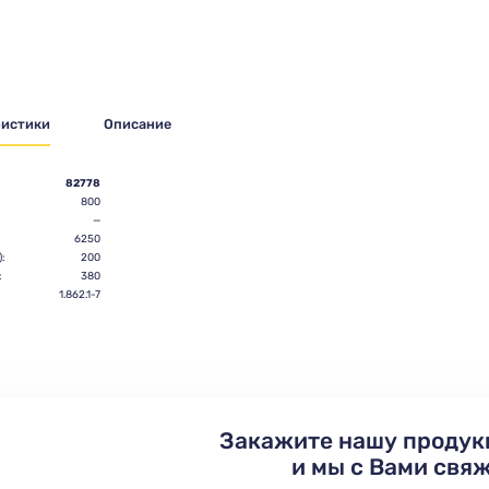
ристики
Описание
82778
800
—
6250
:
200
:
380
:
1.862.1-7
Закажите нашу продук
и мы с Вами свя