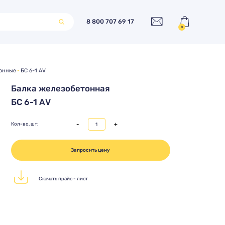
8 800 707 69 17
0
тонные
БС 6-1 АV
Балка железобетонная
БС 6-1 АV
-
+
Кол-во, шт:
Запросить цену
Скачать прайс - лист