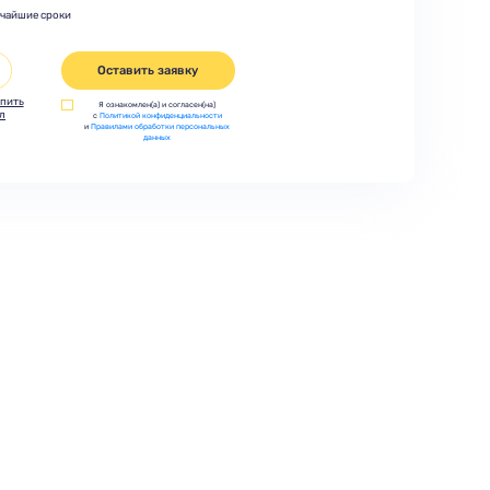
тчайшие сроки
Оставить заявку
пить
Я ознакомлен(а) и согласен(на)
л
с
Политикой конфиденциальности
и
Правилами обработки персональных
данных