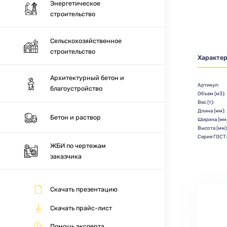
Энергетическое
строительство
Сельскохозяйственное
строительство
Характе
Архитектурный бетон и
Артикул:
благоустройство
Объем (м3):
Вес (т):
Длина (мм):
Бетон и раствор
Ширина (мм)
Высота (мм)
Серия ГОСТ
ЖБИ по чертежам
заказчика
Скачать презентацию
Скачать прайс-лист
Помощь эксперта