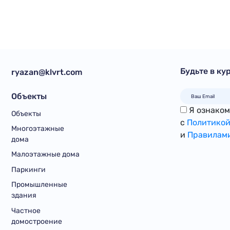
Будьте в ку
ryazan@klvrt.com
Объекты
Я ознакомл
Объекты
с
Политикой
Многоэтажные
и
Правилами
дома
Малоэтажные дома
Паркинги
Промышленные
здания
Частное
домостроение