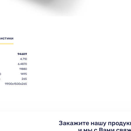
ристики
94609
4.710
6.4870
11880
:
1495
:
265
11900х1500х265
Закажите нашу продук
и мы с Вами свя