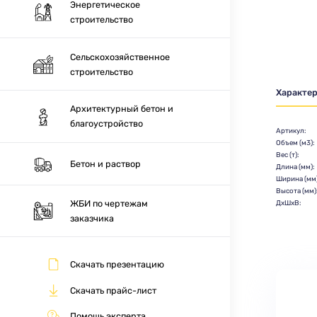
Энергетическое
строительство
Сельскохозяйственное
строительство
Характе
Архитектурный бетон и
благоустройство
Артикул:
Объем (м3):
Вес (т):
Бетон и раствор
Длина (мм):
Ширина (мм)
Высота (мм)
ЖБИ по чертежам
ДхШхВ:
заказчика
Скачать презентацию
Скачать прайс-лист
Помощь эксперта