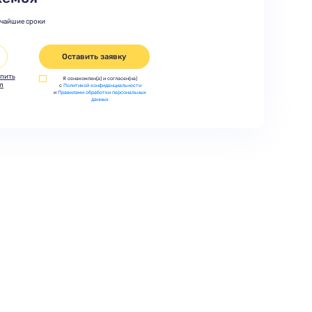
тчайшие сроки
Оставить заявку
пить
Я ознакомлен(а) и согласен(на)
л
с
Политикой конфиденциальности
и
Правилами обработки персональных
данных