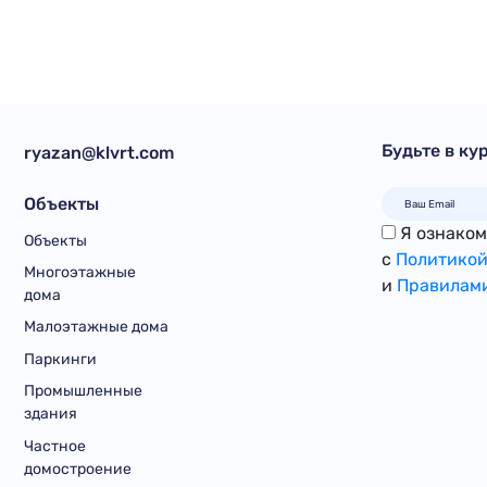
Будьте в ку
ryazan@klvrt.com
Объекты
Я ознакомл
Объекты
с
Политикой
Многоэтажные
и
Правилами
дома
Малоэтажные дома
Паркинги
Промышленные
здания
Частное
домостроение