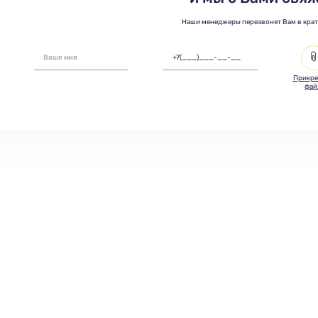
Наши менеджеры перезвонят Вам в кра
Прикре
фай