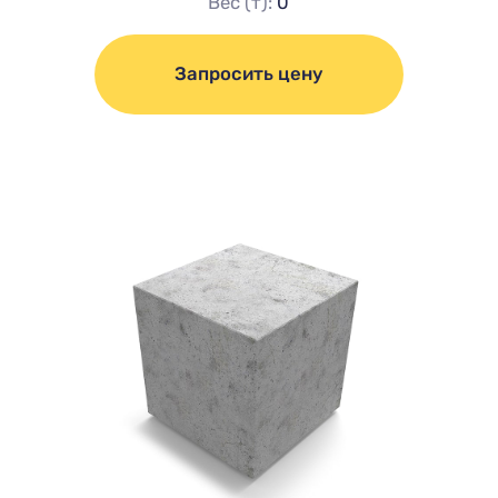
Вес (т):
0
Запросить цену