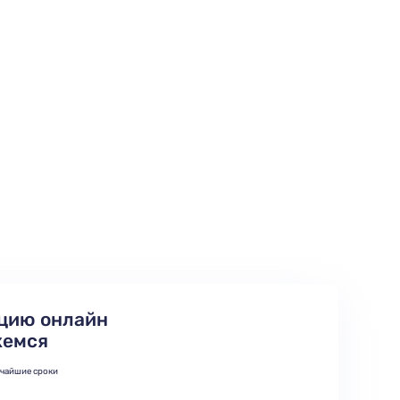
цию онлайн
жемся
тчайшие сроки