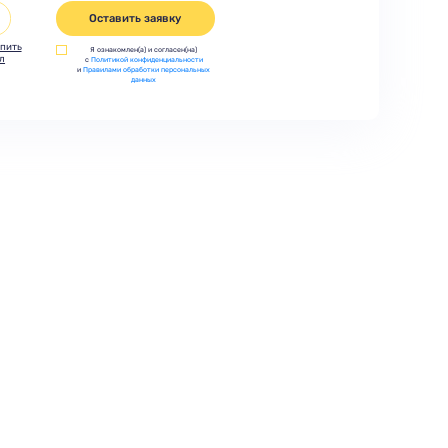
Оставить заявку
пить
Я ознакомлен(а) и согласен(на)
л
с
Политикой конфиденциальности
и
Правилами обработки персональных
данных