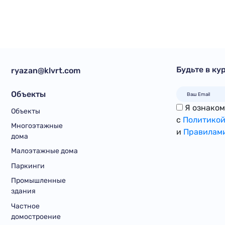
Будьте в ку
ryazan@klvrt.com
Объекты
Я ознакомл
Объекты
с
Политикой
Многоэтажные
и
Правилами
дома
Малоэтажные дома
Паркинги
Промышленные
здания
Частное
домостроение