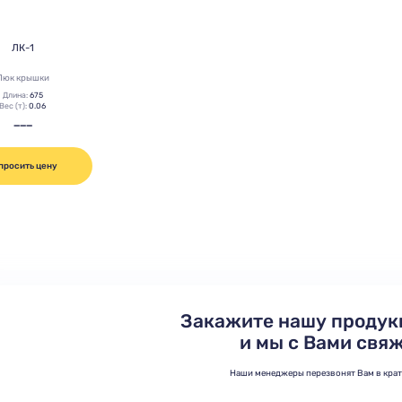
ЛК-1
Люк крышки
Длина:
675
Вес (т):
0.06
———
просить цену
Закажите нашу продук
и мы с Вами свя
Наши менеджеры перезвонят Вам в кра